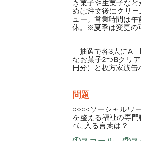
き菓子や生菓子など
めは注文後にクリー
ュー。営業時間は午
休。※夏季は変更の
抽選で各3人にA「bak
なお菓子2つBクリア
円分）と枚方家族缶
問題
○○○○ソーシャル
を整える福祉の専門
○に入る言葉は？