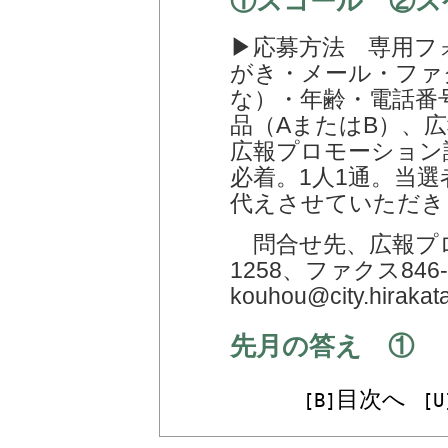
①スコール ②ス
▶応募方法 専用フ
がき・メール・ファ
な）・年齢・電話番
品（AまたはB）、
広報プロモーション課（
必着。1人1通。当
代えさせていただき
問合せ先、広報プロモ
1258、ファクス84
kouhou@city.hirakata
先月の答え ①
目次へ
[B]
[U