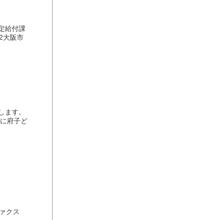
認定給付課
2大阪市
します。
日に府子ど
ファクス