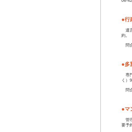
06-4
●行
遺言
約。
問合せ
●多
専門
く）
問合せ
●マ
管理
要予