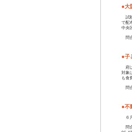
●大
試験
で配
中央
問合せ
●子
府は
対象
も食
問合
●不
６月
問合