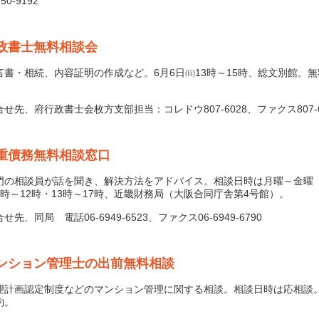
250-9192
政書士無料相談会
書・相続、内容証明の作成など。6月6日㈰13時～15時、総文別館。
先、府行政書士会枚方支部担当：コレドウ807-6028、ファクス807‐6
重債務無料相談窓口
の相談員が話を聞き、解決方法をアドバイス。相談日時は月曜～金曜
9時～12時・13時～17時、近畿財務局（大阪合同庁舎第4号館）。
先、同局 電話06-6949-6523、ファクス06-6949-6790
ンション管理士の出前無料相談
計画認定制度などのマンション管理に関する相談。相談日時は応相談
約。