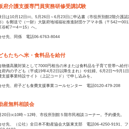
阪府介護支援専門員実務研修受講試験
日は10月12日㈰。5月26日～6月23日に申込書（市役所別館2階介護
布）を郵送で（一財）大阪府地域福祉推進財団ケアマネ係（〒542ー001
区谷町7ー4ー15）へ。
先、同係 電話06-6763-8044
どもたちへ米・食料品を給付
物価高騰対策として7000円相当の米または食料品を子育て世帯へ給付
は府内の子ども（平成19年4月2日以降生まれ）や妊婦。6月2日〜9月1
費支援事業特設サイト（上記コード）で申し込みを。
せ先、府子ども食費支援事業コールセンター 電話0120-479-208
動産無料相談会
20日㈮10時～12時、市役所別館５階市民相談コーナー。予約優先。
せ先、（公社）全日本不動産協会大阪東支部 電話06-4250-9191、