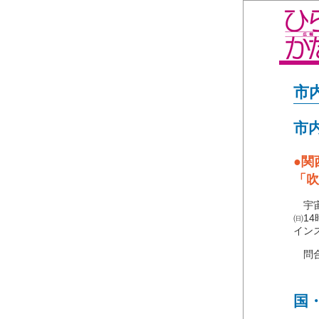
市
市
●関
「吹
宇宙
㈰1
インスタ
問合
国