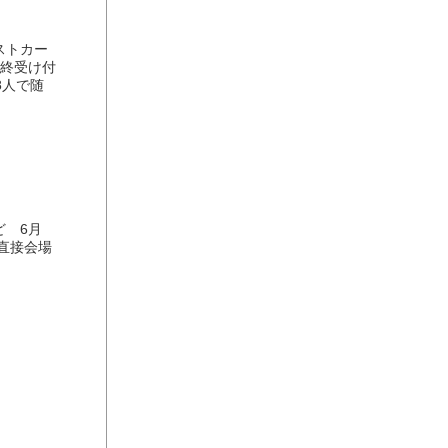
ストカー
最終受け付
8人で随
 6月
直接会場