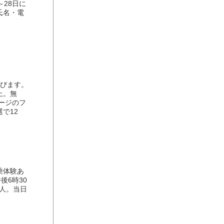
～28日に
氏名・電
びます。
上。無
ージのフ
で12
乗体験あ
後6時30
0人。当日