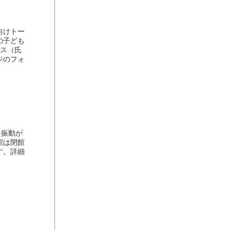
向けトー
の子ども
クス（氏
ジのフォ
・振動が
館は閉館
す。詳細