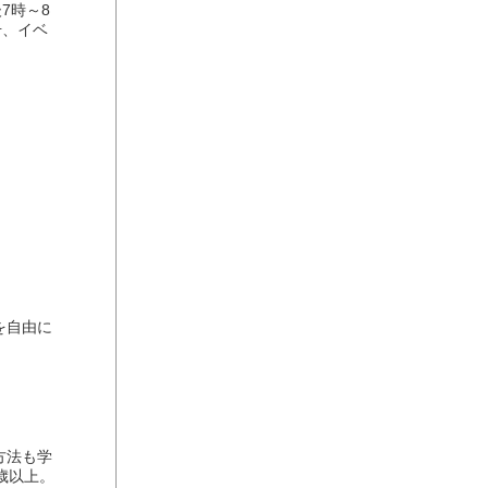
7時～8
号、イベ
を自由に
方法も学
歳以上。