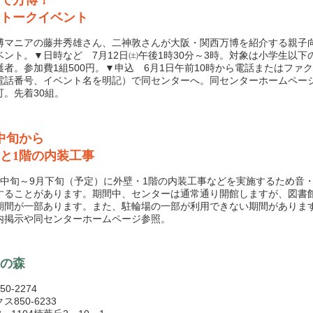
で万博！
トークイベント
マニアの藤井秀雄さん、二神敦さんが大阪・関西万博を紹介する親子
ベント。▼日時など 7月12日㈯午後1時30分～3時。対象は小学生以下
護者。参加費1組500円。▼申込 6月1日午前10時から電話またはファ
電話番号、イベント名を明記）で同センターへ。同センターホームペー
可。先着30組。
中旬から
と1階の内装工事
中旬～9月下旬（予定）に外壁・1階の内装工事などを実施するため音
することがあります。期間中、センターは通常通り開館しますが、図書
期間が一部あります。また、駐輪場の一部が利用できない期間がありま
内掲示や同センターホームページ参照。
の森
0-2274
ス850-6233