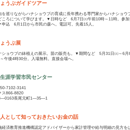
ょうぶガイドツアー
を巡りながらハナショウブの育成に長年携わる専門家からハナショウ
どころについて学びます。▼日時など 6月7日㈯午前10時～11時。参加費
▼申込 6月1日から市民の森へ。電話可。先着15人。
ょうぶ展
ショウブの鉢植えの展示。苗の販売も。▼期間など 5月31日㈯～6月
時～午後4時30分。入場無料。直接会場へ。
生涯学習市民センター
0-7102-3141
ス866-8820
3―0163長尾元町1―35―1
人として知っておきたいお金の話
経済教育推進機構認定アドバイザーから家計管理や給与明細の見方を