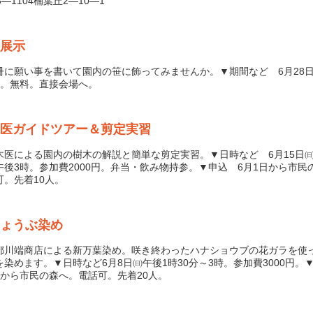
3―1104楠葉丘2―10―1
展示
に願い事を書いて園内の笹に飾ってみませんか。▼期間など 6月28日
㈪。無料。直接会場へ。
医ガイドツアー＆剪定実習
医による園内の樹木の解説と簡単な剪定実習。▼日時など 6月15日㈰
午後3時。参加費2000円。弁当・飲み物持参。▼申込 6月1日から市民
可。先着10人。
ょうぶ染め
川端商店による新万葉染め。咲き終わったハナショウブの花ガラを使
を染めます。▼日時など6月8日㈰午後1時30分～3時。参加費3000円。
日から市民の森へ。電話可。先着20人。