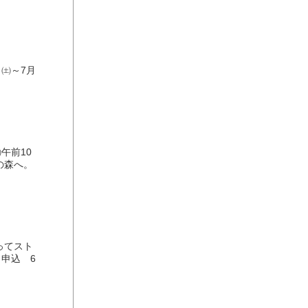
㈯～7月
午前10
の森へ。
ってスト
▼申込 6