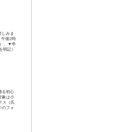
楽しみま
・午後2時
き）。▼申
を明記）
踊る初心
対象は小
クス（氏
ジのフォ