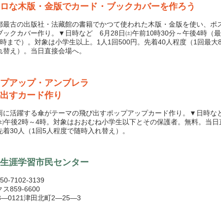
ロな木版・金版でカード・ブックカバーを作ろう
最古の出版社・法藏館の書籍でかつて使われた木版・金版を使い、ポ
ブックカバー作り。▼日時など 6月28日㈯午前10時30分～午後4時（
3時まで）。対象は小学生以上。1人1回500円。先着40人程度（1回最大
れ替え）。当日直接会場へ。
プアップ・アンブレラ
出すカード作り
に活躍する傘がテーマの飛び出すポップアップカード作り。▼日時など
日㈯午後2時～4時。対象はおおむね小学生以下とその保護者。無料。当日
先着30人（1回5人程度で随時入れ替え）。
生涯学習市民センター
0-7102-3139
ス859-6600
3―0121津田北町2―25―3