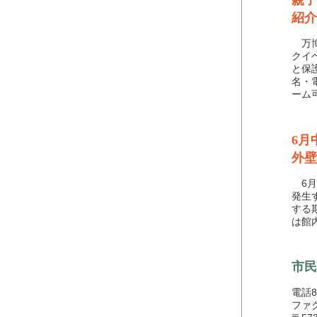
親子
紹介
万博
クイ
と保
名・
ーム
6月
外壁
6月
発生
する
は館
市民
電話85
ファク