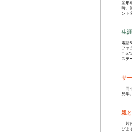
産形
時。
ント
生涯
電話84
ファク
〒57
ステ
サー
同セ
見学
親と
片付
びま