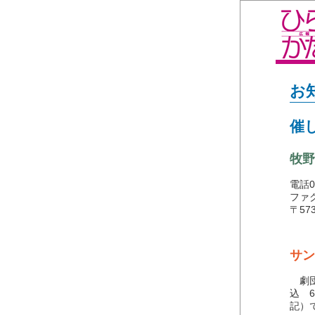
お
催
牧野
電話05
ファク
〒57
サン
劇団
込 
記）