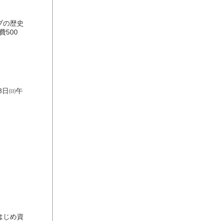
ブの歴史
500
8日㈰午
はじめ資