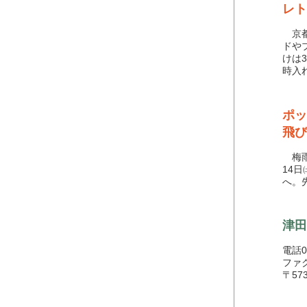
レト
京都
ドや
けは
時入
ポッ
飛び
梅雨
14
へ。
津田
電話05
ファク
〒57