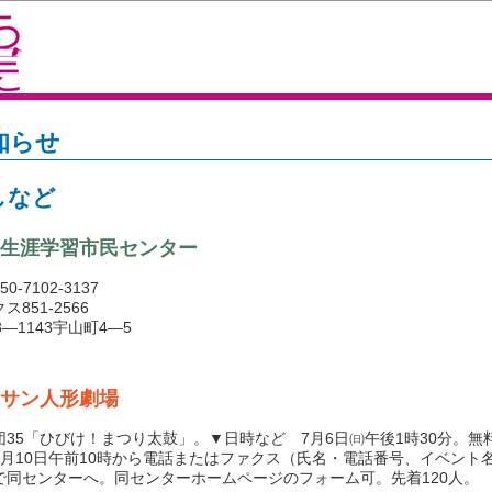
知らせ
しなど
生涯学習市民センター
0-7102-3137
ス851-2566
3―1143宇山町4―5
サン人形劇場
35「ひびけ！まつり太鼓」。▼日時など 7月6日㈰午後1時30分。無
6月10日午前10時から電話またはファクス（氏名・電話番号、イベント
で同センターへ。同センターホームページのフォーム可。先着120人。