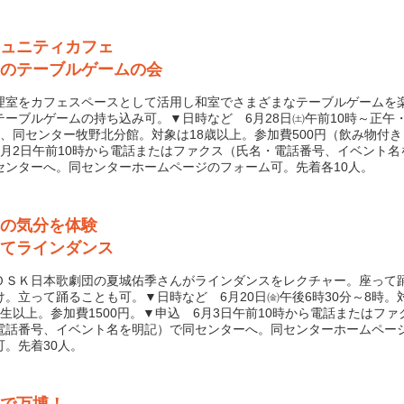
ュニティカフェ
のテーブルゲームの会
室をカフェスペースとして活用し和室でさまざまなテーブルゲームを
テーブルゲームの持ち込み可。▼日時など 6月28日㈯午前10時～正午
時、同センター牧野北分館。対象は18歳以上。参加費500円（飲み物付
6月2日午前10時から電話またはファクス（氏名・電話番号、イベント名
センターへ。同センターホームページのフォーム可。先着各10人。
の気分を体験
てラインダンス
ＳＫ日本歌劇団の夏城佑季さんがラインダンスをレクチャー。座って
け。立って踊ることも可。▼日時など 6月20日㈮午後6時30分～8時。
年生以上。参加費1500円。▼申込 6月3日午前10時から電話またはファ
電話番号、イベント名を明記）で同センターへ。同センターホームペー
可。先着30人。