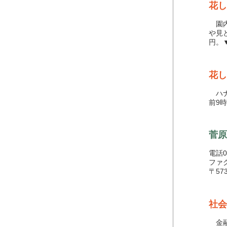
花し
園内
や見
円。
花し
ハナ
前9
菅原
電話05
ファク
〒57
社会
金融