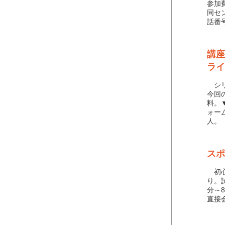
参加
同セ
話番
講座
ライ
シリ
今回
料。
ォー
人。
スポ
初心
り。
分～
直接