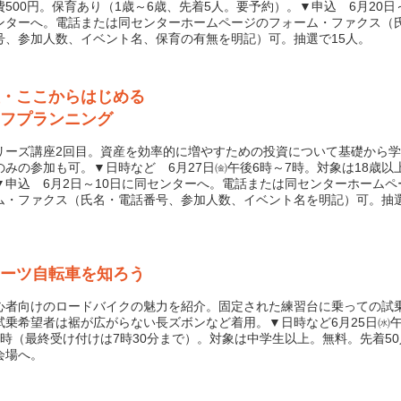
費500円。保育あり（1歳～6歳、先着5人。要予約）。▼申込 6月20日
ンターへ。電話または同センターホームページのフォーム・ファクス（
号、参加人数、イベント名、保育の有無を明記）可。抽選で15人。
・ここからはじめる
フプランニング
ーズ講座2回目。資産を効率的に増やすための投資について基礎から学
のみの参加も可。▼日時など 6月27日㈮午後6時～7時。対象は18歳以
▼申込 6月2日～10日に同センターへ。電話または同センターホームペ
ム・ファクス（氏名・電話番号、参加人数、イベント名を明記）可。抽選
ーツ自転車を知ろう
者向けのロードバイクの魅力を紹介。固定された練習台に乗っての試
試乗希望者は裾が広がらない長ズボンなど着用。▼日時など6月25日㈬午
8時（最終受け付けは7時30分まで）。対象は中学生以上。無料。先着5
会場へ。