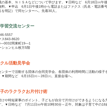
成の基本、ＮＩＳＡなどについて学びます。▼日時など 6月18日㈬午後
無料。▼申込 6月1日午後1時から電話またはファクス（氏名・電話番
名を明記）で同センターへ。先着30人。
学習交流センター
6-5557
ス843-8620
3―0032岡東町19―1
ーションヒル枚方5階
クル活動見学会
ンターで活動する団体の合同見学会。各団体の利用時間に活動の様子
。▼期間など 6月15日㈰～28日㈯。直接会場へ。
子のラクラクお片付け術
けや時短家事のポイント、子どもが自分で片付けができるようになる
す。▼日時など 7月11日㈮午前10時30分～正午。対象は子育て中の18