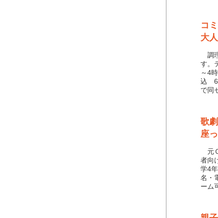
コミ
大人
調理
す。
～4
込 
で同
歌劇
座っ
元Ｏ
者向
学4
名・
ーム