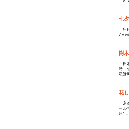
〒57
七夕
短冊
7日
樹木
樹木
時～
電話
花し
京都
ール
月1