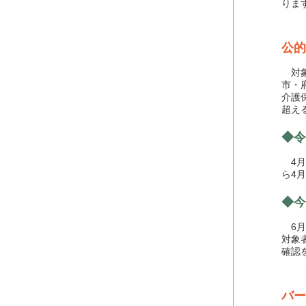
りま
公的
対象
市・
介護
超え
◆令
4月
ら4
◆今
6月
対象
確認
バー