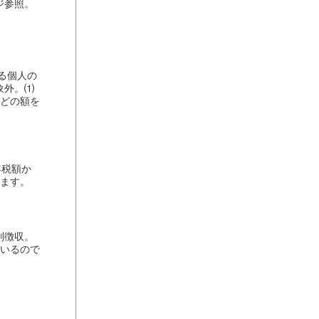
ジ参照。
る個人の
象外。⑴
などの額を
年税額か
します。
別徴収。
ているので