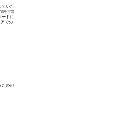
していた
の納付書
コードに
トアでの
うための