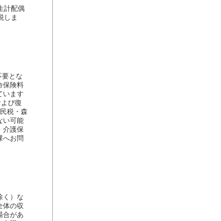
生計配偶
税しま
不要とな
命保険料
ています
および復
府民税・森
ない可能
・介護保
課へお問
除く）な
全体の収
場合があ