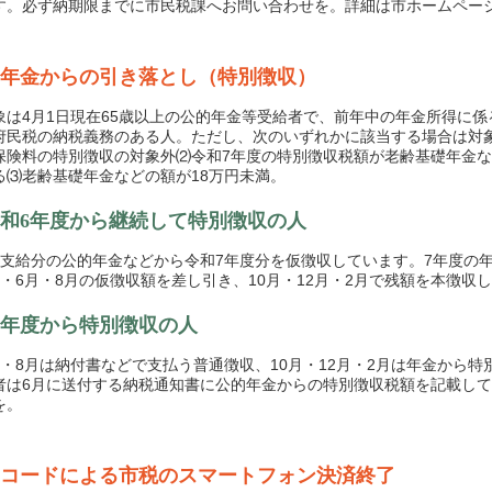
す。必ず納期限までに市民税課へお問い合わせを。詳細は市ホームペー
年金からの引き落とし（特別徴収）
は4月1日現在65歳以上の公的年金等受給者で、前年中の年金所得に係
府民税の納税義務のある人。ただし、次のいずれかに該当する場合は対
保険料の特別徴収の対象外⑵令和7年度の特別徴収税額が老齢基礎年金
る⑶老齢基礎年金などの額が18万円未満。
和6年度から継続して特別徴収の人
支給分の公的年金などから令和7年度分を仮徴収しています。7年度の
月・6月・8月の仮徴収額を差し引き、10月・12月・2月で残額を本徴収
年度から特別徴収の人
・8月は納付書などで支払う普通徴収、10月・12月・2月は年金から特
者は6月に送付する納税通知書に公的年金からの特別徴収税額を記載し
を。
コードによる市税のスマートフォン決済終了