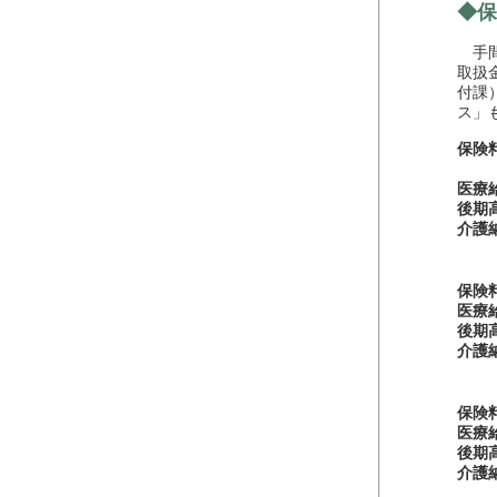
◆保
手間
取扱
付課
ス」
保険
（総
医療
後期
介護
保険
医療
後期
介護
保険
医療
後期
介護