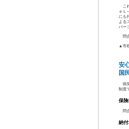
これ
ｅＬ
にも
よる
バー
問合わ
▲市
安
国
病気
制度
保険
問合わ
納付