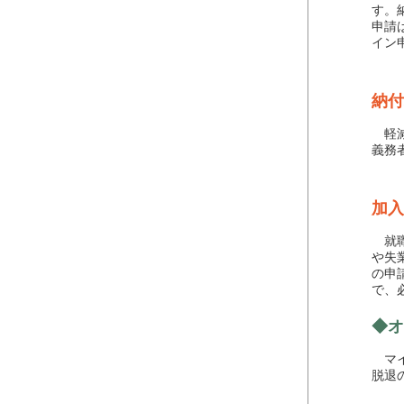
す。
申請
イン
納付
軽減
義務
加入
就職
や失
の申
で、
◆オ
マイ
脱退