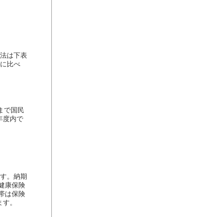
法は下表
度に比べ
まで国民
年度内で
ます。納期
健康保険
帯は保険
ます。