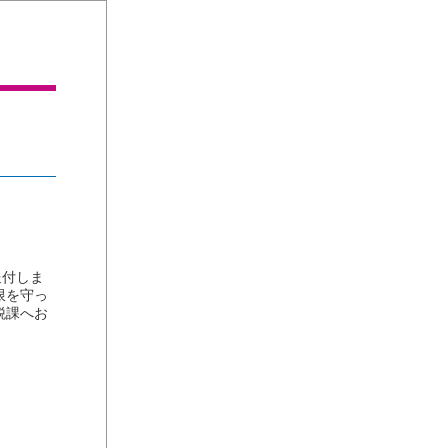
送付しま
限を守っ
税課へお