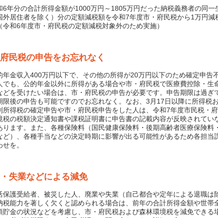
6年分の合計所得金額が1000万円～1805万円だった納税義務者の同一
国外居住者を除く）分の定額減税額を令和7年度市・府民税から1万円減
（令和6年度市・府民税の定額減税対象外のため実施）
府民税の申告をお忘れなく
年金収入400万円以下で、その他の所得が20万円以下のため確定申告
人でも、公的年金以外に所得がある場合や市・府民税で医療費控除・生
などを受けたい場合は、市・府民税の申告が必要です。申告期限は過ぎ
期限後の申告も可能ですのでお忘れなく。なお、3月17日以降に所得税
別所得税の確定申告や市・府民税申告をした人は、令和7年度市民税・
境税の税額決定通知書や課税証明書に申告書の記載内容が反映されてい
あります。また、各種保険料（国民健康保険料・後期高齢者医療保険料
など）、各種手当などの決定時期に影響が出る可能性があるため各担当
わせを。
・失業などによる減免
保護受給者、被災した人、廃業や失業（自己都合や定年による退職は
納税能力を著しく欠くと認められる場合は、前年の合計所得金額や世帯
預貯金の状況などを考慮し、市・府民税および森林環境税を減免できる