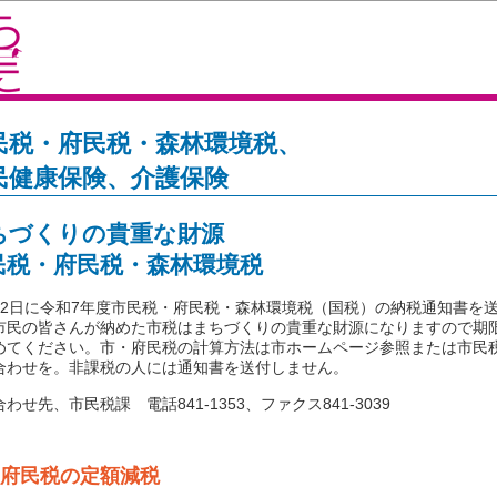
民税・府民税・森林環境税、
民健康保険、介護保険
ちづくりの貴重な財源
民税・府民税・森林環境税
2日に令和7年度市民税・府民税・森林環境税（国税）の納税通知書を
市民の皆さんが納めた市税はまちづくりの貴重な財源になりますので期
めてください。市・府民税の計算方法は市ホームページ参照または市民
合わせを。非課税の人には通知書を送付しません。
せ先、市民税課 電話841-1353、ファクス841-3039
府民税の定額減税