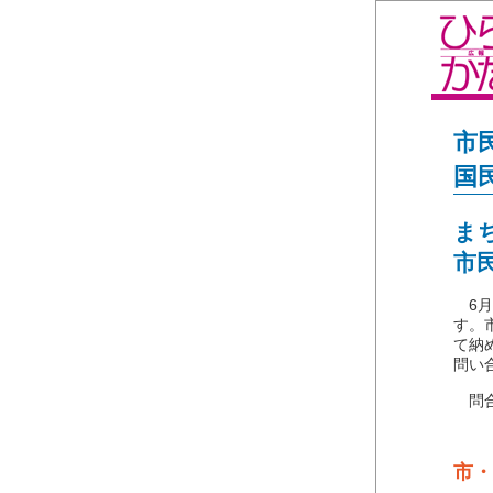
市
国
ま
市
6月
す。
て納
問い
問合わ
市・