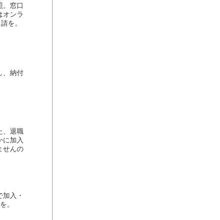
照。窓口
はオンラ
申請を。
し、納付
た、退職
かに加入
ませんの
で加入・
用を。