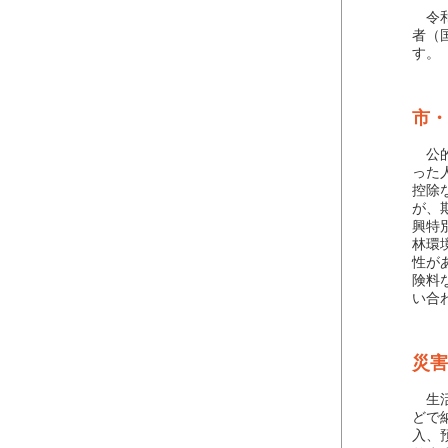
令和
者（
す。
市・
公的
った
控除
が、
興特
林環
性が
険料
い合
災害
生活
どで
入、