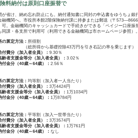
険料納付は原則口座振替で
が省け、納め忘れ防止にも。納付通知書に同封の申込書をゆうちょ銀
金融機関へ。市役所本館2階保険納付課に持参または郵送（〒573―866
）可。金融機関のキャッシュカードで手続きができる「ペイジー口座振
も同課・各支所で利用可（利用できる金融機関は市ホームページ参照）
料の算定方法：
所得割
所得から基礎控除43万円を引き右記の率を乗じます）
給付費分（加入者全員）：
9.30％
高齢者支援金等分（加入者全員）：
3.02％
納付金分（40歳～64歳）：
2.56％
料の算定方法：
均等割（加入者一人当たり）
給付費分（加入者全員）：
3万4424円
高齢者支援金等分（加入者全員）：
1万1034円
納付金分（40歳～64歳）：
1万8784円
料の算定方法：
平等割（加入一世帯当たり）
給付費分（加入者全員）：
3万3574円
高齢者支援金等分（加入者全員）：
1万761円
納付金分（40歳～64歳）：
なし