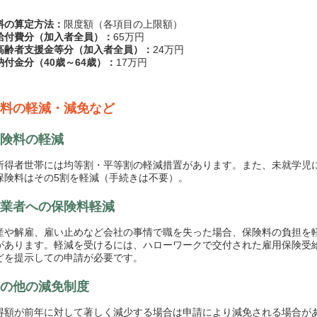
料の算定方法：
限度額（各項目の上限額）
給付費分（加入者全員）：
65万円
高齢者支援金等分（加入者全員）：
24万円
納付金分（40歳～64歳）：
17万円
料の軽減・減免など
険料の軽減
得者世帯には均等割・平等割の軽減措置があります。また、未就学児
保険料はその5割を軽減（手続きは不要）。
業者への保険料軽減
や解雇、雇い止めなど会社の事情で職を失った場合、保険料の負担を
があります。軽減を受けるには、ハローワークで交付された雇用保険受
どを提示しての申請が必要です。
の他の減免制度
額が前年に対して著しく減少する場合は申請により減免される場合が