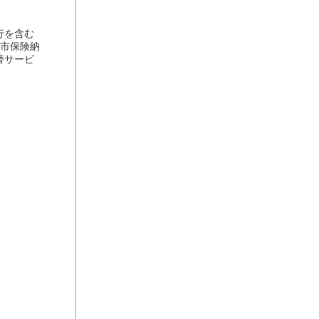
行を含む
6市保険納
替サービ
。