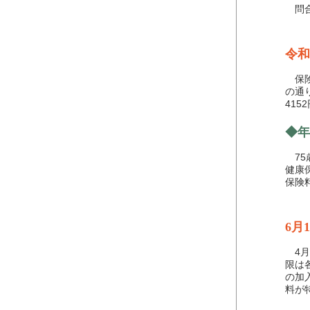
問合わ
令和
保険
の通
41
◆年
75
健康
保険
6月
4月
限は
の加
料が