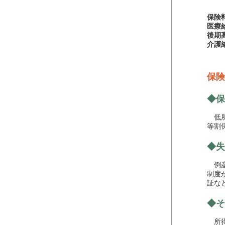
保険
医療
後期
介護
保険
◆保
低所
等割
◆失
倒産
制度
証な
◆そ
所得