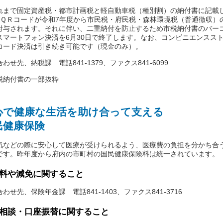
まで固定資産税・都市計画税と軽自動車税（種別割）の納付書に記載
–ＱＲコードが令和7年度から市民税・府民税・森林環境税（普通徴収）
付与されます。それに伴い、二重納付を防止するため市税納付書のバー
スマートフォン決済を6月30日で終了します。なお、コンビニエンスス
コード決済は引き続き可能です（現金のみ）。
せ先、納税課 電話841-1379、ファクス841-6099
税納付書の一部抜粋
心で健康な生活を助け合って支える
民健康保険
などの際に安心して医療が受けられるよう、医療費の負担を分かち合
です。昨年度から府内の市町村の国民健康保険料は統一されています。
料や減免に関すること
せ先、保険年金課 電話841-1403、ファクス841-3716
相談・口座振替に関すること