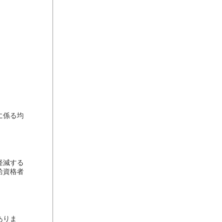
に係る均
軽減する
給資格者
ありま