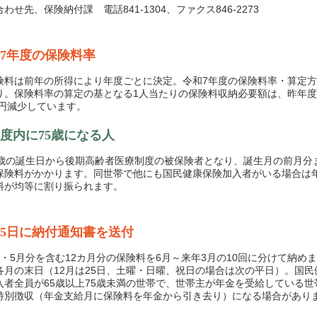
せ先、保険納付課 電話841-1304、ファクス846-2273
7年度の保険料率
料は前年の所得により年度ごとに決定。令和7年度の保険料率・算定方
り。保険料率の算定の基となる1人当たりの保険料収納必要額は、昨年
52円減少しています。
度内に75歳になる人
歳の誕生日から後期高齢者医療制度の被保険者となり、誕生月の前月分
保険料がかかります。同世帯で他にも国民健康保険加入者がいる場合は
料が均等に割り振られます。
15日に納付通知書を送付
・5月分を含む12カ月分の保険料を6月～来年3月の10回に分けて納め
各月の末日（12月は25日、土曜・日曜、祝日の場合は次の平日）。国民
入者全員が65歳以上75歳未満の世帯で、世帯主が年金を受給している世
特別徴収（年金支給月に保険料を年金から引き去り）になる場合があり