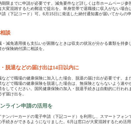
納期限までに申請が必要です。減免要件など詳しくは市ホームページ参
は大変混雑するため郵送で提出を。単身世帯で退職後に収入がない場合
申請（下記コード）可。6月15日に発送した納付通知書が届いてからの
相談
・減免適用後も支払いが困難なときは収支の状況が分かる書類を持参
者が保険納付課に相談を。
・脱退などの届け出は14日以内に
などで職場の健康保険に加入した場合、脱退の届け出が必要です。ま
業などで職場の健康保険を脱退した場合は、無保険とならないよう速や
請をしてください。国民健康保険の加入・脱退手続きは自動的に行われ
必ず届け出を。
ンライン申請の活用を
ナンバーカードの電子申請（下記コード）を利用し、スマートフォン
の手続きができるようになりました。6月は窓口が大変混雑するため活