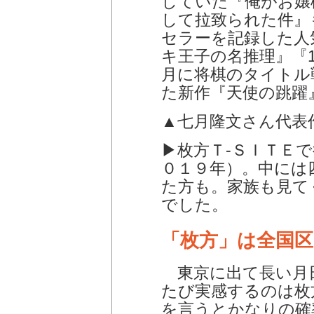
していた『俺がお嬢
して拉致られた件』
セラーを記録した人
キ王子の名推理』『1
月に将棋のタイトル
た新作『天使の跳躍
▲七月隆文さん代表
▶︎枚方Ｔ-ＳＩＴＥ
０１９年）。中には
た方も。家族も見て
でした。
「枚方」は全国区
東京に出て長い月
たび実感するのは枚
を言うとかなりの確