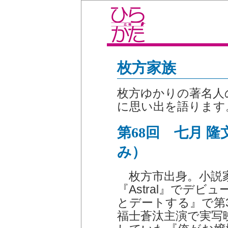
枚方家族
枚方ゆかりの著名人
に思い出を語ります
第68回 七月 
み）
枚方市出身。小説
『Astral』でデ
とデートする』で第
福士蒼汰主演で実写