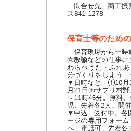
問合せ先、商工振興課
ス841-1278
保育士等のため
保育現場から一時
園教諭などの仕事に
わらべうた・ふれあ
分づくりをしよう 
▼日時など ⑴10月
月21日㈭サプリ村野
～11時45分。無料
児、先着各2人。開
▼申込 受付中。各
ージの専用フォーム
へ。電話可。先着各2