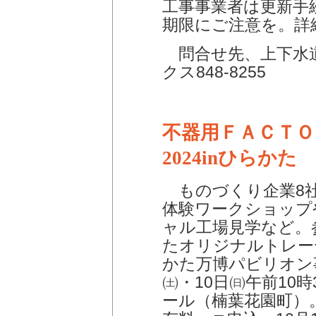
工事事業者は更新手
期限にご注意を。詳
問合せ先、上下水道総
クス848-8255
不器用ＦＡＣＴＯ
2024inひらかた
ものづくり企業8社
体験ワークショップ
ャル工場見学など。
たオリジナルトレー
かた万博パビリオン
㈯・10日㈰午前10時
ール（楠葉花園町）