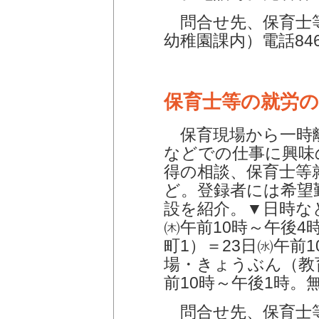
問合せ先、保育士等
幼稚園課内）電話846-
保育士等の就労
保育現場から一時
などでの仕事に興味
得の相談、保育士等
ど。登録者には希望
設を紹介。▼日時な
㈭午前10時～午後
町1）＝23日㈬午前
場・きょうぶん（教
前10時～午後1時。
問合せ先、保育士等