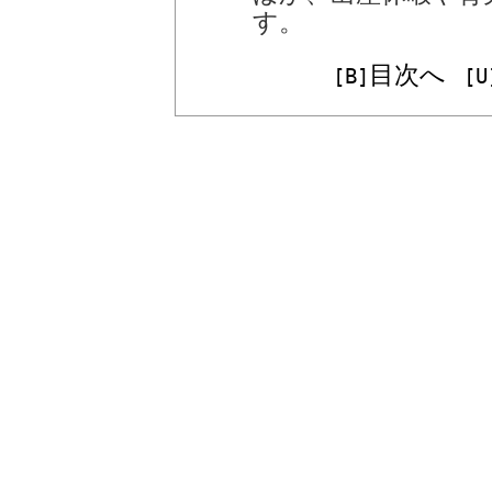
す。
目次へ
[B]
[U