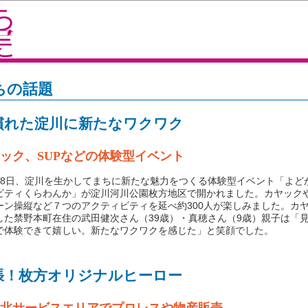
ちの話題
慣れた淀川に新たなワクワク
ック、SUPなどの体験型イベント
8日、淀川を生かしてまちに新たな魅力をつくる体験型イベント「よど
ビティくらわんか」が淀川河川公園枚方地区で開かれました。カヤックや
ーン操縦など７つのアクティビティを延べ約300人が楽しみました。カ
した禁野本町在住の武田健次さん（39歳）・真穂さん（9歳）親子は「
で体験できて嬉しい。新たなワクワクを感じた」と笑顔でした。
張！枚方オリジナルヒーロー