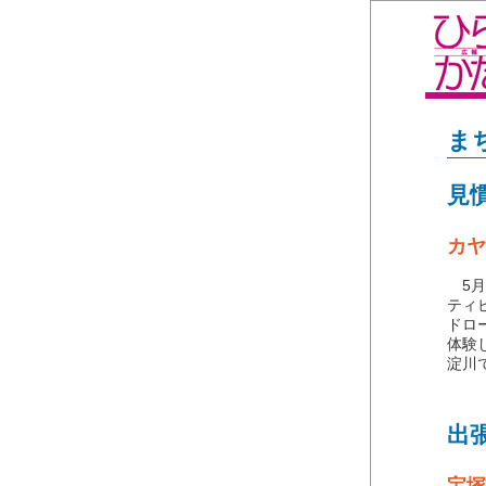
ま
見
カヤ
5月
ティ
ドロ
体験
淀川
出