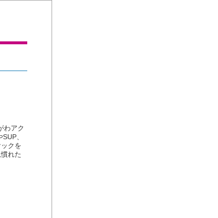
がわアク
SUP、
ヤックを
見慣れた