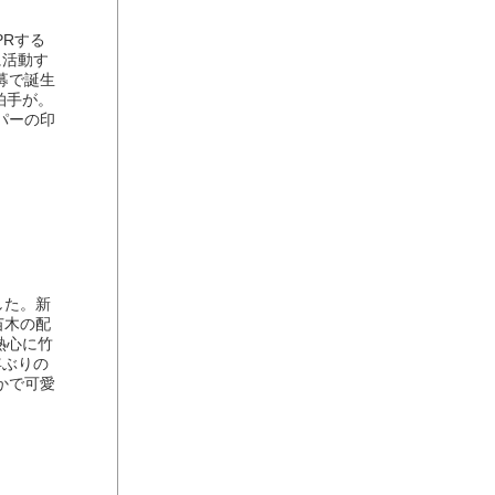
Rする
に活動す
募で誕生
拍手が。
パーの印
した。新
苗木の配
熱心に竹
年ぶりの
かで可愛