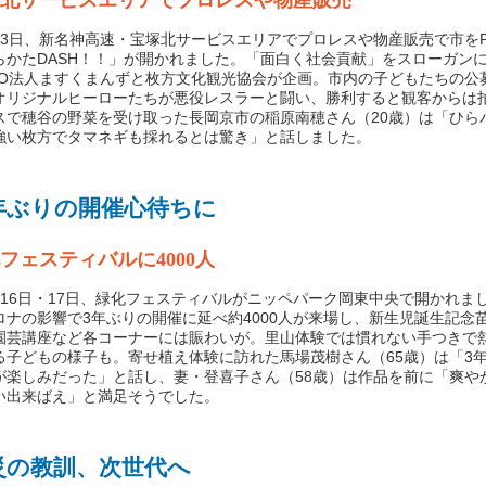
北サービスエリアでプロレスや物産販売
3日、新名神高速・宝塚北サービスエリアでプロレスや物産販売で市をP
らかたDASH！！」が開かれました。「面白く社会貢献」をスローガン
PO法人ますくまんずと枚方文化観光協会が企画。市内の子どもたちの公
オリジナルヒーローたちが悪役レスラーと闘い、勝利すると観客からは
スで穂谷の野菜を受け取った長岡京市の稲原南穂さん（20歳）は「ひら
強い枚方でタマネギも採れるとは驚き」と話しました。
年ぶりの開催心待ちに
フェスティバルに4000人
16日・17日、緑化フェスティバルがニッペパーク岡東中央で開かれま
ロナの影響で3年ぶりの開催に延べ約4000人が来場し、新生児誕生記念
園芸講座など各コーナーには賑わいが。里山体験では慣れない手つきで
る子どもの様子も。寄せ植え体験に訪れた馬場茂樹さん（65歳）は「3
が楽しみだった」と話し、妻・登喜子さん（58歳）は作品を前に「爽や
い出来ばえ」と満足そうでした。
災の教訓、次世代へ