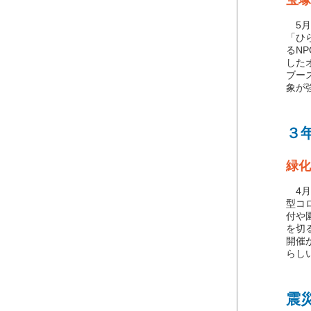
宝塚
5月
「ひ
るN
した
ブー
象が
３
緑化
4月
型コ
付や
を切
開催
らし
震